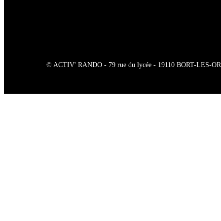
© ACTIV' RANDO - 79 rue du lycée - 19110 BORT-LES-ORGUES