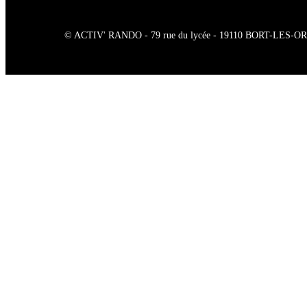
© ACTIV' RANDO - 79 rue du lycée - 19110 BORT-LES-ORGUES