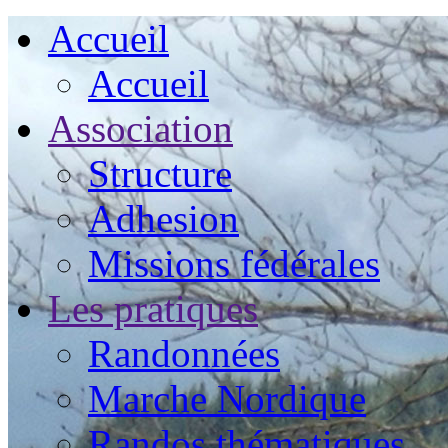
Accueil
Accueil
Association
Structure
Adhesion
Missions fédérales
Les pratiques
Randonnées
Marche Nordique
Randos thématiques