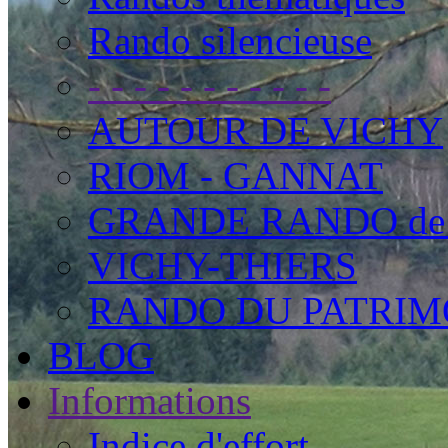
Rando silencieuse
- - - - - - - - - - -
AUTOUR DE VICHY
RIOM - GANNAT
GRANDE RANDO de
VICHY-THIERS
RANDO DU PATRIM
BLOG
Informations
Indice d'effort