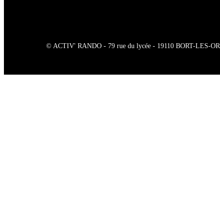
© ACTIV' RANDO - 79 rue du lycée - 19110 BORT-LES-ORGUES