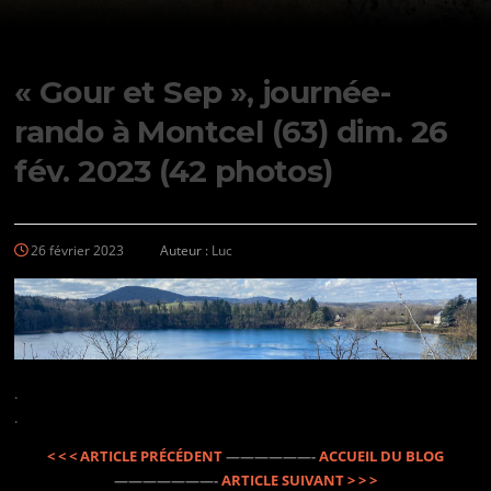
« Gour et Sep », journée-
rando à Montcel (63) dim. 26
fév. 2023 (42 photos)
26 février 2023
Auteur :
Luc
.
.
< < < ARTICLE PRÉCÉDENT
——————-
ACCUEIL DU BLOG
———————-
ARTICLE SUIVANT > > >