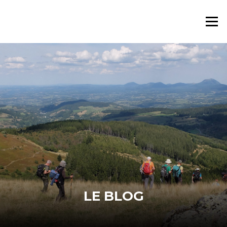
Aller
au
Menu
contenu
LE BLOG