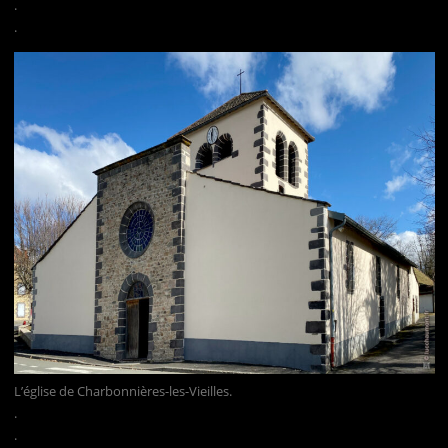
.
.
L’église de Charbonnières-les-Vieilles.
.
.