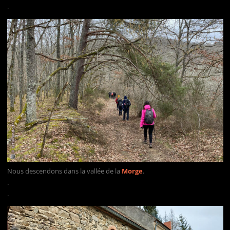
.
Nous descendons dans la vallée de la
Morge
.
.
.