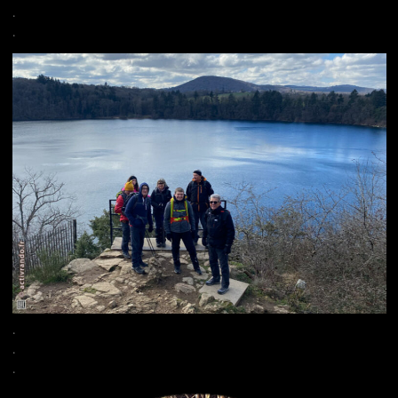
.
.
.
.
.