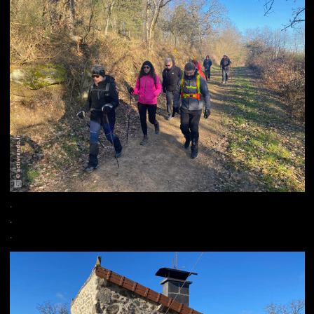
.
.
.