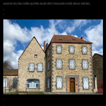
exacte du lieu telle qu’elle avait été mesurée voilà deux siècles.
.
.
.
.