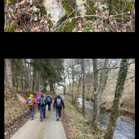
.
.
.