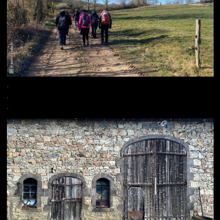
.
.
.