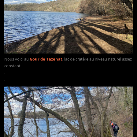
Nous voici au
Gour de Tazenat
, lac de cratère au niveau naturel assez
constant.
.
.