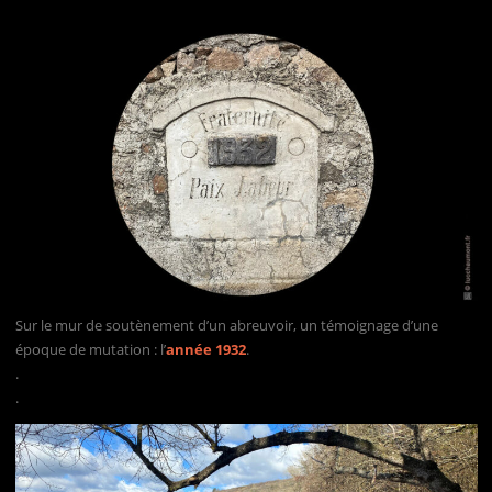
Sur le mur de soutènement d’un abreuvoir, un témoignage d’une
époque de mutation : l’
année 1932
.
.
.