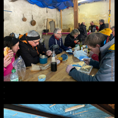
.
.
.