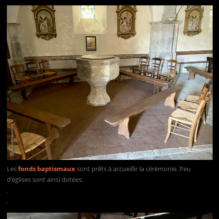
Les
fonds baptismaux
sont prêts à accueillir la cérémonie. Peu
d’églises sont ainsi dotées.
.
.