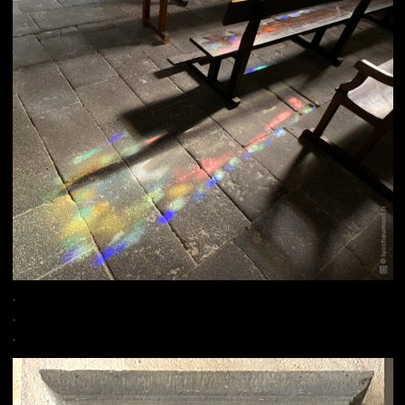
.
.
.