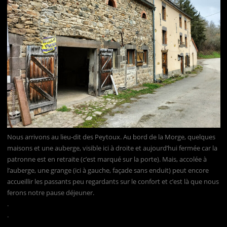
Nous arrivons au lieu-dit des Peytoux. Au bord de la Morge, quelques
maisons et une auberge, visible ici à droite et aujourd’hui fermée car la
patronne est en retraite (c’est marqué sur la porte). Mais, accolée à
l’auberge, une grange (ici à gauche, façade sans enduit) peut encore
accueillir les passants peu regardants sur le confort et c’est là que nous
ferons notre pause déjeuner.
.
.