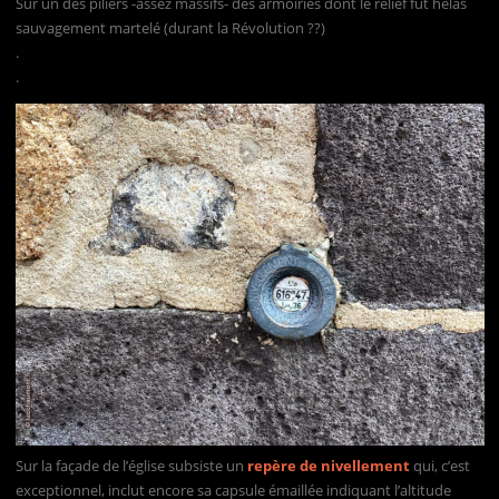
Sur un des piliers -assez massifs- des armoiries dont le relief fut hélas
sauvagement martelé (durant la Révolution ??)
.
.
Sur la façade de l’église subsiste un
repère de nivellement
qui, c’est
exceptionnel, inclut encore sa capsule émaillée indiquant l’altitude